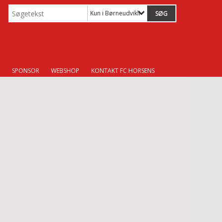
Kun i Børneudviklingstræner
SPONSOR
WEBSHOP
KONTAKT FC HORSENS