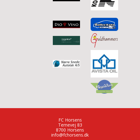
FC Horsens
Ternevej 83
8700 Horsens
info@fchorsens.dk