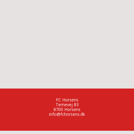
FC Horsens
Ternevej 83
8700 Horsens
info@fchorsens.dk