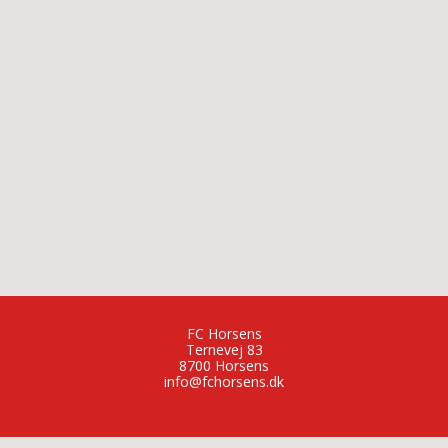
FC Horsens
Ternevej 83
8700 Horsens
info@fchorsens.dk